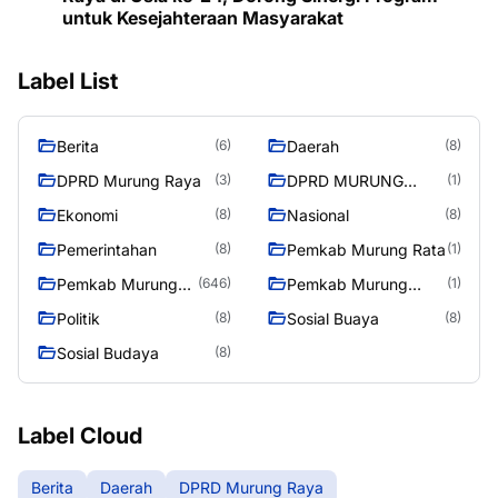
untuk Kesejahteraan Masyarakat
Label List
Berita
Daerah
(6)
(8)
DPRD Murung Raya
DPRD MURUNG
(3)
(1)
RAYA
Ekonomi
Nasional
(8)
(8)
Pemerintahan
Pemkab Murung Rata
(8)
(1)
Pemkab Murung
Pemkab Murung
(646)
(1)
Raya
RayaPemkab
Politik
Sosial Buaya
(8)
(8)
Sosial Budaya
(8)
Label Cloud
Berita
Daerah
DPRD Murung Raya