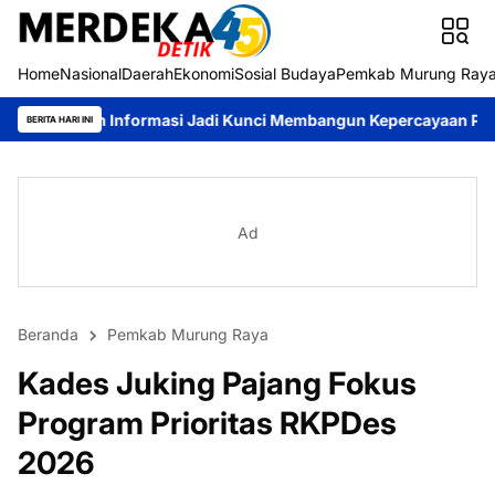
Home
Nasional
Daerah
Ekonomi
Sosial Budaya
Pemkab Murung Ray
formasi Jadi Kunci Membangun Kepercayaan Publik
Pemkab Mur
BERITA HARI INI
Ad
Beranda
Pemkab Murung Raya
Kades Juking Pajang Fokus
Program Prioritas RKPDes
2026