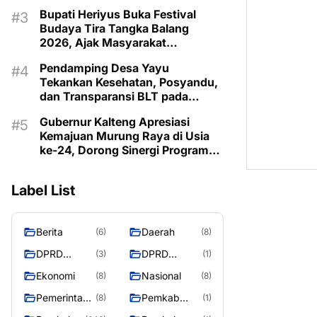
Bonus Demografi
Bupati Heriyus Buka Festival
Budaya Tira Tangka Balang
2026, Ajak Masyarakat
Lestarikan Budaya Dayak
Pendamping Desa Yayu
Tekankan Kesehatan, Posyandu,
dan Transparansi BLT pada
Musrenbangdes Muara Sumpoi
Gubernur Kalteng Apresiasi
Kemajuan Murung Raya di Usia
ke-24, Dorong Sinergi Program
untuk Kesejahteraan Masyarakat
Label List
Berita
Daerah
(6)
(8)
DPRD
DPRD
(3)
(1)
Murung
MURUNG
Ekonomi
Nasional
(8)
(8)
Raya
RAYA
Pemerintaha
Pemkab
(8)
(1)
n
Murung Rata