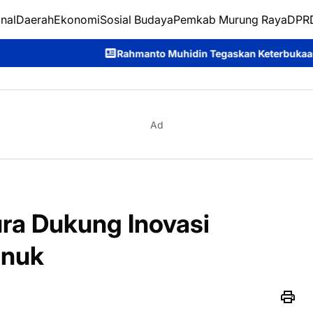
nal
Daerah
Ekonomi
Sosial Budaya
Pemkab Murung Raya
DPRD
Rahmanto Muhidin Tegaskan Keterbukaan Informasi Jadi Kunci 
Ad
ura Dukung Inovasi
unuk