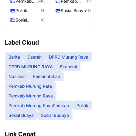
Pemkab
Pemkab
(646)
(1)
Murung
Murung
Politik
Sosial Buaya
(8)
(8)
Raya
RayaPemka
Sosial
(8)
b
Budaya
Label Cloud
Berita
Daerah
DPRD Murung Raya
DPRD MURUNG RAYA
Ekonomi
Nasional
Pemerintahan
Pemkab Murung Rata
Pemkab Murung Raya
Pemkab Murung RayaPemkab
Politik
Sosial Buaya
Sosial Budaya
Link Cepat