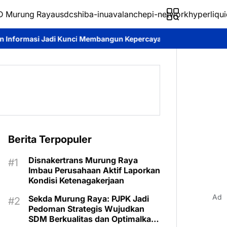
 Murung Raya
usdc
shiba-inu
avalanche
pi-network
hyperliqui
Membangun Kepercayaan Publik
Pemkab Murung Raya Tetapkan S
Berita Terpopuler
Disnakertrans Murung Raya
Imbau Perusahaan Aktif Laporkan
Kondisi Ketenagakerjaan
Ad
Sekda Murung Raya: PJPK Jadi
Pedoman Strategis Wujudkan
SDM Berkualitas dan Optimalkan