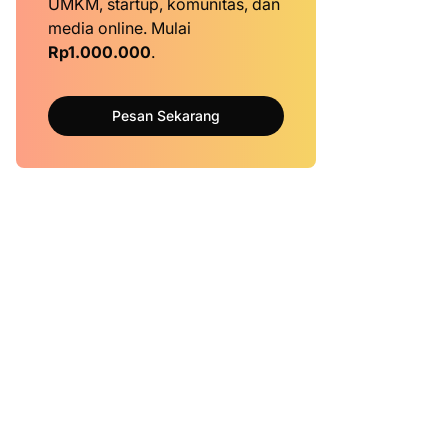
UMKM, startup, komunitas, dan
media online. Mulai
Rp1.000.000
.
Pesan Sekarang