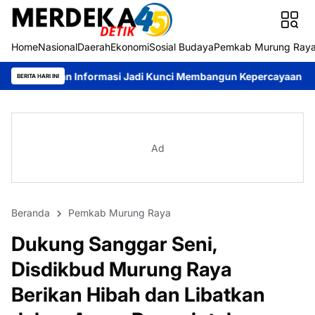
Home
Nasional
Daerah
Ekonomi
Sosial Budaya
Pemkab Murung Ray
formasi Jadi Kunci Membangun Kepercayaan Publik
Pemkab Mur
BERITA HARI INI
Ad
Beranda
Pemkab Murung Raya
Dukung Sanggar Seni,
Disdikbud Murung Raya
Berikan Hibah dan Libatkan