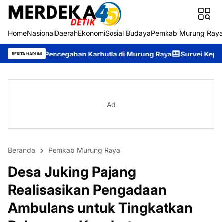
Home
Nasional
Daerah
Ekonomi
Sosial Budaya
Pemkab Murung Ray
ncegahan Karhutla di Murung Raya
Survei Kepuasan Masyarakat
BERITA HARI INI
Ad
Beranda
Pemkab Murung Raya
Desa Juking Pajang
Realisasikan Pengadaan
Ambulans untuk Tingkatkan