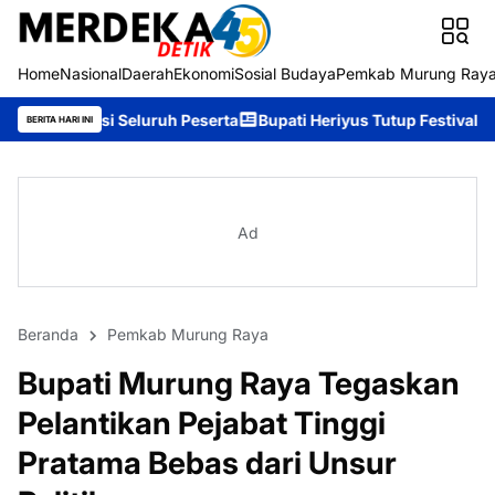
Home
Nasional
Daerah
Ekonomi
Sosial Budaya
Pemkab Murung Ray
luruh Peserta
Bupati Heriyus Tutup Festival Budaya Tira Tangk
BERITA HARI INI
Ad
Beranda
Pemkab Murung Raya
Bupati Murung Raya Tegaskan
Pelantikan Pejabat Tinggi
Pratama Bebas dari Unsur