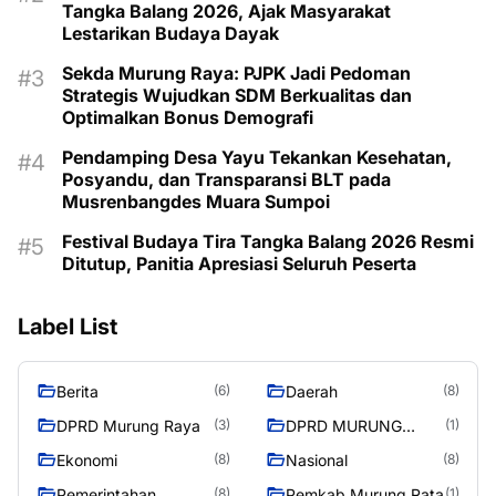
Tangka Balang 2026, Ajak Masyarakat
Lestarikan Budaya Dayak
Sekda Murung Raya: PJPK Jadi Pedoman
Strategis Wujudkan SDM Berkualitas dan
Optimalkan Bonus Demografi
Pendamping Desa Yayu Tekankan Kesehatan,
Posyandu, dan Transparansi BLT pada
Musrenbangdes Muara Sumpoi
Festival Budaya Tira Tangka Balang 2026 Resmi
Ditutup, Panitia Apresiasi Seluruh Peserta
Label List
Berita
Daerah
(6)
(8)
DPRD Murung Raya
DPRD MURUNG
(3)
(1)
RAYA
Ekonomi
Nasional
(8)
(8)
Pemerintahan
Pemkab Murung Rata
(8)
(1)