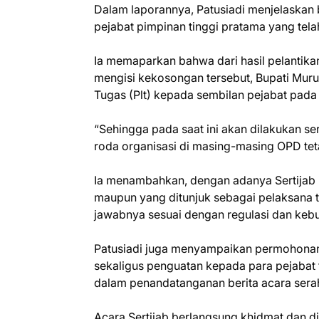
Dalam laporannya, Patusiadi menjelaskan b
pejabat pimpinan tinggi pratama yang tel
Ia memaparkan bahwa dari hasil pelantika
mengisi kekosongan tersebut, Bupati Mur
Tugas (Plt) kepada sembilan pejabat pada
“Sehingga pada saat ini akan dilakukan se
roda organisasi di masing-masing OPD tetap
Ia menambahkan, dengan adanya Sertijab in
maupun yang ditunjuk sebagai pelaksana 
jawabnya sesuai dengan regulasi dan kebu
Patusiadi juga menyampaikan permohonan
sekaligus penguatan kepada para pejabat t
dalam penandatanganan berita acara serah
Acara Sertijab berlangsung khidmat dan d