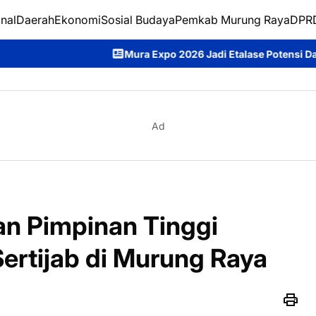
nal
Daerah
Ekonomi
Sosial Budaya
Pemkab Murung Raya
DPRD
Mura Expo 2026 Jadi Etalase Potensi Daerah, Heriyus Tekank
Ad
n Pimpinan Tinggi
ertijab di Murung Raya