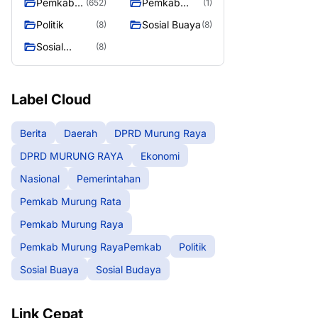
Pemkab
Pemkab
(652)
(1)
Murung
Murung
Politik
Sosial Buaya
(8)
(8)
Raya
RayaPemka
Sosial
(8)
b
Budaya
Label Cloud
Berita
Daerah
DPRD Murung Raya
DPRD MURUNG RAYA
Ekonomi
Nasional
Pemerintahan
Pemkab Murung Rata
Pemkab Murung Raya
Pemkab Murung RayaPemkab
Politik
Sosial Buaya
Sosial Budaya
Link Cepat