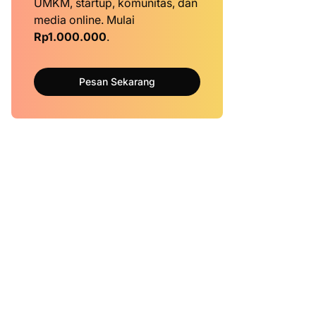
UMKM, startup, komunitas, dan
media online. Mulai
Rp1.000.000
.
Pesan Sekarang