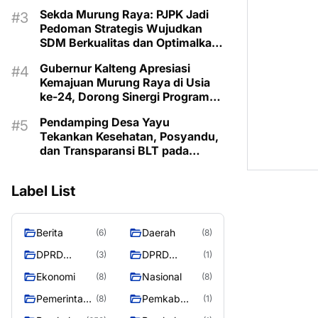
Lestarikan Budaya Dayak
Sekda Murung Raya: PJPK Jadi
Pedoman Strategis Wujudkan
SDM Berkualitas dan Optimalkan
Bonus Demografi
Gubernur Kalteng Apresiasi
Kemajuan Murung Raya di Usia
ke-24, Dorong Sinergi Program
untuk Kesejahteraan Masyarakat
Pendamping Desa Yayu
Tekankan Kesehatan, Posyandu,
dan Transparansi BLT pada
Musrenbangdes Muara Sumpoi
Label List
Berita
Daerah
(6)
(8)
DPRD
DPRD
(3)
(1)
Murung
MURUNG
Ekonomi
Nasional
(8)
(8)
Raya
RAYA
Pemerintaha
Pemkab
(8)
(1)
n
Murung Rata