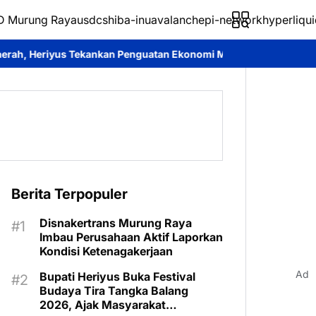
 Murung Raya
usdc
shiba-inu
avalanche
pi-network
hyperliqui
an Penguatan Ekonomi Masyarakat
Roy Chahyadi: Mura Expo 2026
Berita Terpopuler
Disnakertrans Murung Raya
Imbau Perusahaan Aktif Laporkan
Kondisi Ketenagakerjaan
Ad
Bupati Heriyus Buka Festival
Budaya Tira Tangka Balang
2026, Ajak Masyarakat