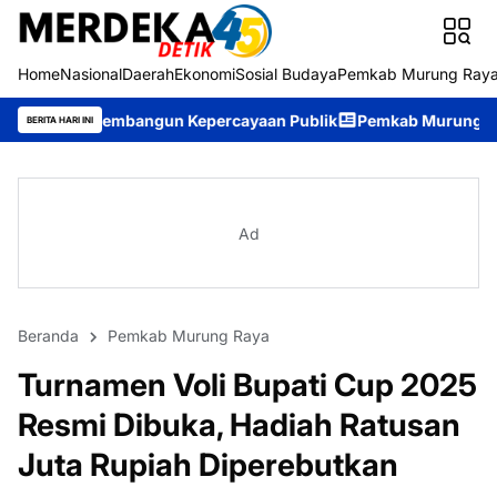
Home
Nasional
Daerah
Ekonomi
Sosial Budaya
Pemkab Murung Ray
angun Kepercayaan Publik
Pemkab Murung Raya Tetapkan Status
BERITA HARI INI
Ad
Beranda
Pemkab Murung Raya
Turnamen Voli Bupati Cup 2025
Resmi Dibuka, Hadiah Ratusan
Juta Rupiah Diperebutkan