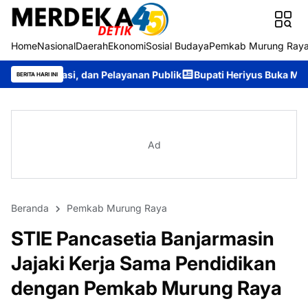
Home
Nasional
Daerah
Ekonomi
Sosial Budaya
Pemkab Murung Ray
an Pelayanan Publik
Bupati Heriyus Buka Mura Expo 2026, Dor
BERITA HARI INI
Ad
Beranda
Pemkab Murung Raya
STIE Pancasetia Banjarmasin
Jajaki Kerja Sama Pendidikan
dengan Pemkab Murung Raya