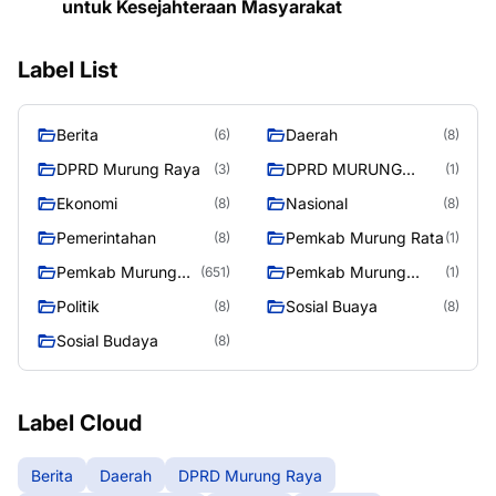
untuk Kesejahteraan Masyarakat
Label List
Berita
Daerah
(6)
(8)
DPRD Murung Raya
DPRD MURUNG
(3)
(1)
RAYA
Ekonomi
Nasional
(8)
(8)
Pemerintahan
Pemkab Murung Rata
(8)
(1)
Pemkab Murung
Pemkab Murung
(651)
(1)
Raya
RayaPemkab
Politik
Sosial Buaya
(8)
(8)
Sosial Budaya
(8)
Label Cloud
Berita
Daerah
DPRD Murung Raya