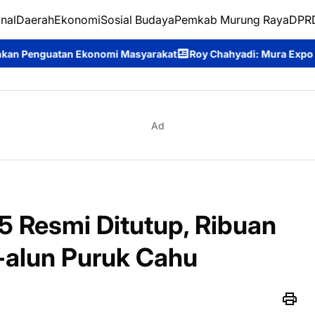
nal
Daerah
Ekonomi
Sosial Budaya
Pemkab Murung Raya
DPRD
i Masyarakat
Roy Chahyadi: Mura Expo 2026 Jadi Ajang Promosi
Ad
 Resmi Ditutup, Ribuan
-alun Puruk Cahu