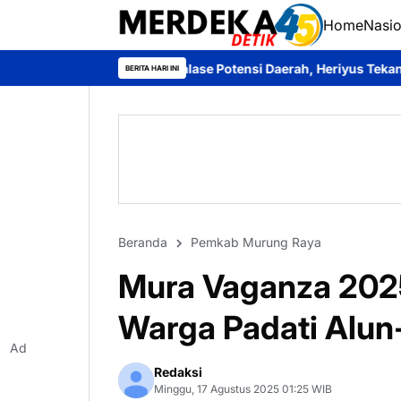
Home
Nasio
di Etalase Potensi Daerah, Heriyus Tekankan Penguatan Ekonom
BERITA HARI INI
Beranda
Pemkab Murung Raya
Mura Vaganza 2025
Warga Padati Alun
Ad
Redaksi
Minggu, 17 Agustus 2025 01:25 WIB