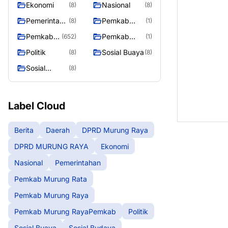
Ekonomi
Nasional
(8)
(8)
Raya
RAYA
Pemerintaha
Pemkab
(8)
(1)
n
Murung Rata
Pemkab
Pemkab
(652)
(1)
Murung
Murung
Politik
Sosial Buaya
(8)
(8)
Raya
RayaPemka
Sosial
(8)
b
Budaya
Label Cloud
Berita
Daerah
DPRD Murung Raya
DPRD MURUNG RAYA
Ekonomi
Nasional
Pemerintahan
Pemkab Murung Rata
Pemkab Murung Raya
Pemkab Murung RayaPemkab
Politik
Sosial Buaya
Sosial Budaya