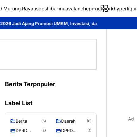
 Murung Raya
usdc
shiba-inu
avalanche
pi-network
hyperliqui
 UMKM, Investasi, dan Pelayanan Publik
Bupati Heriyus Buka 
Berita Terpopuler
Label List
Ad
Berita
Daerah
(6)
(8)
DPRD
DPRD
(3)
(1)
Murung
MURUNG