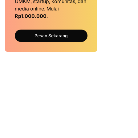
UMKM, startup, komunitas, dan
media online. Mulai
Rp1.000.000
.
Pesan Sekarang