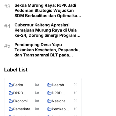
Lestarikan Budaya Dayak
Sekda Murung Raya: PJPK Jadi
Pedoman Strategis Wujudkan
SDM Berkualitas dan Optimalkan
Bonus Demografi
Gubernur Kalteng Apresiasi
Kemajuan Murung Raya di Usia
ke-24, Dorong Sinergi Program
untuk Kesejahteraan Masyarakat
Pendamping Desa Yayu
Tekankan Kesehatan, Posyandu,
dan Transparansi BLT pada
Musrenbangdes Muara Sumpoi
Label List
Berita
Daerah
(6)
(8)
DPRD
DPRD
(3)
(1)
Murung
MURUNG
Ekonomi
Nasional
(8)
(8)
Raya
RAYA
Pemerintaha
Pemkab
(8)
(1)
n
Murung Rata