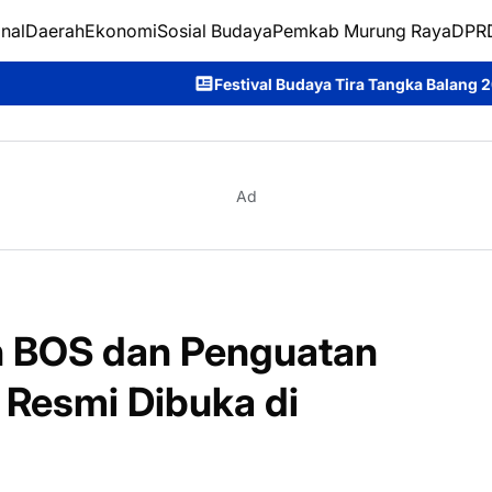
nal
Daerah
Ekonomi
Sosial Budaya
Pemkab Murung Raya
DPRD
Festival Budaya Tira Tangka Balang 2026 Resmi Ditutup, Pani
Ad
 BOS dan Penguatan
Resmi Dibuka di