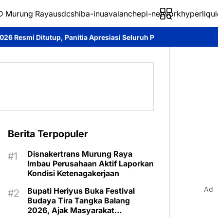
 Murung Raya
usdc
shiba-inu
avalanche
pi-network
hyperliqui
tia Apresiasi Seluruh Peserta
Bupati Heriyus Tutup Festival Bu
Berita Terpopuler
Disnakertrans Murung Raya
Imbau Perusahaan Aktif Laporkan
Kondisi Ketenagakerjaan
Ad
Bupati Heriyus Buka Festival
Budaya Tira Tangka Balang
2026, Ajak Masyarakat