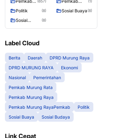
Pemkab
Pemkab
(657)
(1)
Murung
Murung
Politik
Sosial Buaya
(8)
(8)
Raya
RayaPemka
Sosial
(8)
b
Budaya
Label Cloud
Berita
Daerah
DPRD Murung Raya
DPRD MURUNG RAYA
Ekonomi
Nasional
Pemerintahan
Pemkab Murung Rata
Pemkab Murung Raya
Pemkab Murung RayaPemkab
Politik
Sosial Buaya
Sosial Budaya
Link Cepat