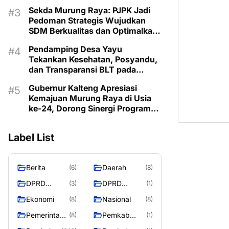
Lestarikan Budaya Dayak
Sekda Murung Raya: PJPK Jadi
Pedoman Strategis Wujudkan
SDM Berkualitas dan Optimalkan
Bonus Demografi
Pendamping Desa Yayu
Tekankan Kesehatan, Posyandu,
dan Transparansi BLT pada
Musrenbangdes Muara Sumpoi
Gubernur Kalteng Apresiasi
Kemajuan Murung Raya di Usia
ke-24, Dorong Sinergi Program
untuk Kesejahteraan Masyarakat
Label List
Berita
Daerah
(6)
(8)
DPRD
DPRD
(3)
(1)
Murung
MURUNG
Ekonomi
Nasional
(8)
(8)
Raya
RAYA
Pemerintaha
Pemkab
(8)
(1)
n
Murung Rata