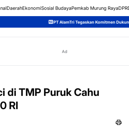
nal
Daerah
Ekonomi
Sosial Budaya
Pemkab Murung Raya
DPRD
PT AlamTri Tegaskan Komitmen Dukung Pencegahan Karhutla 
Ad
i di TMP Puruk Cahu
0 RI