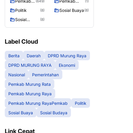
Pemkab
Pemkab
(649)
(1)
Murung
Murung
Politik
Sosial Buaya
(8)
(8)
Raya
RayaPemka
Sosial
(8)
b
Budaya
Label Cloud
Berita
Daerah
DPRD Murung Raya
DPRD MURUNG RAYA
Ekonomi
Nasional
Pemerintahan
Pemkab Murung Rata
Pemkab Murung Raya
Pemkab Murung RayaPemkab
Politik
Sosial Buaya
Sosial Budaya
Link Cepat