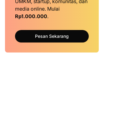
UMKM, startup, komunitas, dan
media online. Mulai
Rp1.000.000
.
Pesan Sekarang