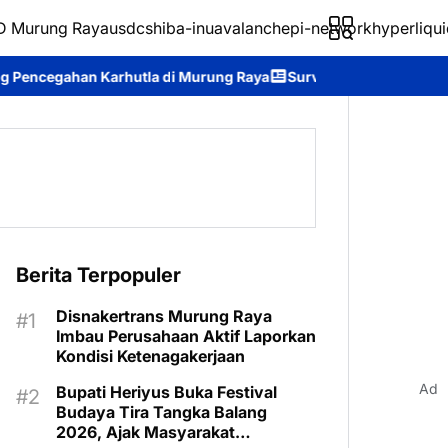
 Murung Raya
usdc
shiba-inu
avalanche
pi-network
hyperliqui
di Murung Raya
Survei Kepuasan Masyarakat Buktikan Kinerja D
Berita Terpopuler
Disnakertrans Murung Raya
Imbau Perusahaan Aktif Laporkan
Kondisi Ketenagakerjaan
Ad
Bupati Heriyus Buka Festival
Budaya Tira Tangka Balang
2026, Ajak Masyarakat