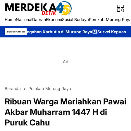
Home
Nasional
Daerah
Ekonomi
Sosial Budaya
Pemkab Murung Ray
an Karhutla di Murung Raya
Survei Kepuasan Masyarakat Bukti
BERITA HARI INI
Ad
Beranda
Pemkab Murung Raya
Ribuan Warga Meriahkan Pawai
Akbar Muharram 1447 H di
Puruk Cahu