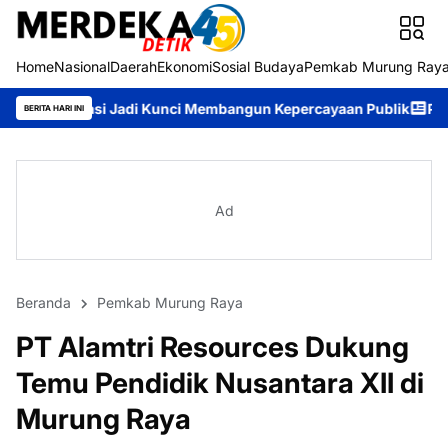
Home
Nasional
Daerah
Ekonomi
Sosial Budaya
Pemkab Murung Ray
 Jadi Kunci Membangun Kepercayaan Publik
Pemkab Murung Ray
BERITA HARI INI
Ad
Beranda
Pemkab Murung Raya
PT Alamtri Resources Dukung
Temu Pendidik Nusantara XII di
Murung Raya