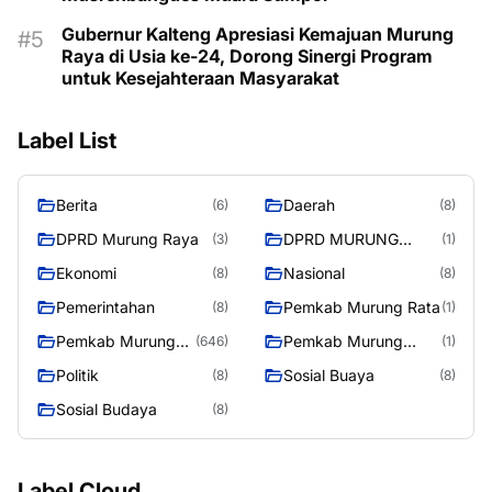
Gubernur Kalteng Apresiasi Kemajuan Murung
Raya di Usia ke-24, Dorong Sinergi Program
untuk Kesejahteraan Masyarakat
Label List
Berita
Daerah
(6)
(8)
DPRD Murung Raya
DPRD MURUNG
(3)
(1)
RAYA
Ekonomi
Nasional
(8)
(8)
Pemerintahan
Pemkab Murung Rata
(8)
(1)
Pemkab Murung
Pemkab Murung
(646)
(1)
Raya
RayaPemkab
Politik
Sosial Buaya
(8)
(8)
Sosial Budaya
(8)
Label Cloud