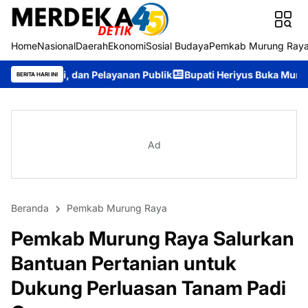
Home
Nasional
Daerah
Ekonomi
Sosial Budaya
Pemkab Murung Ray
n Pelayanan Publik
Bupati Heriyus Buka Mura Expo 2026, Doron
BERITA HARI INI
Ad
Beranda
Pemkab Murung Raya
Pemkab Murung Raya Salurkan
Bantuan Pertanian untuk
Dukung Perluasan Tanam Padi