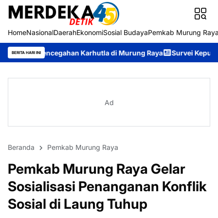
Home
Nasional
Daerah
Ekonomi
Sosial Budaya
Pemkab Murung Ray
ahan Karhutla di Murung Raya
Survei Kepuasan Masyarakat Buk
BERITA HARI INI
Ad
Beranda
Pemkab Murung Raya
Pemkab Murung Raya Gelar
Sosialisasi Penanganan Konflik
Sosial di Laung Tuhup