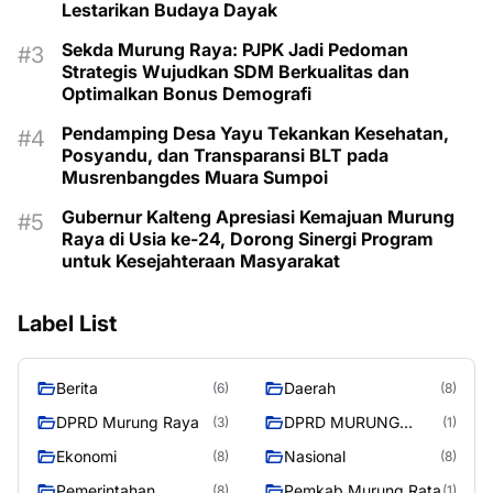
Lestarikan Budaya Dayak
Sekda Murung Raya: PJPK Jadi Pedoman
Strategis Wujudkan SDM Berkualitas dan
Optimalkan Bonus Demografi
Pendamping Desa Yayu Tekankan Kesehatan,
Posyandu, dan Transparansi BLT pada
Musrenbangdes Muara Sumpoi
Gubernur Kalteng Apresiasi Kemajuan Murung
Raya di Usia ke-24, Dorong Sinergi Program
untuk Kesejahteraan Masyarakat
Label List
Berita
Daerah
(6)
(8)
DPRD Murung Raya
DPRD MURUNG
(3)
(1)
RAYA
Ekonomi
Nasional
(8)
(8)
Pemerintahan
Pemkab Murung Rata
(8)
(1)