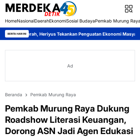
Home
Nasional
Daerah
Ekonomi
Sosial Budaya
Pemkab Murung Ray
h, Heriyus Tekankan Penguatan Ekonomi Masyarakat
Roy Chahya
BERITA HARI INI
Ad
Beranda
Pemkab Murung Raya
Pemkab Murung Raya Dukung
Roadshow Literasi Keuangan,
Dorong ASN Jadi Agen Edukasi