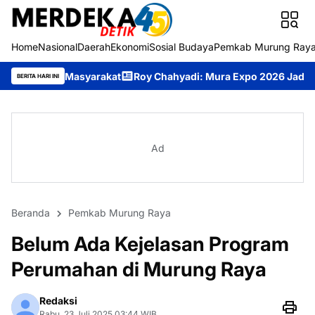
Home
Nasional
Daerah
Ekonomi
Sosial Budaya
Pemkab Murung Ray
syarakat
Roy Chahyadi: Mura Expo 2026 Jadi Ajang Promosi UM
BERITA HARI INI
Ad
Beranda
Pemkab Murung Raya
Belum Ada Kejelasan Program
Perumahan di Murung Raya
Redaksi
Rabu, 23 Juli 2025 03:44 WIB