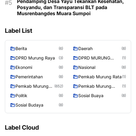
Pendamping Desa Yayu Tekankan Kesehatan,
Posyandu, dan Transparansi BLT pada
Musrenbangdes Muara Sumpoi
Label List
Berita
Daerah
(6)
(8)
DPRD Murung Raya
DPRD MURUNG
(3)
(1)
RAYA
Ekonomi
Nasional
(8)
(8)
Pemerintahan
Pemkab Murung Rata
(8)
(1)
Pemkab Murung
Pemkab Murung
(652)
(1)
Raya
RayaPemkab
Politik
Sosial Buaya
(8)
(8)
Sosial Budaya
(8)
Label Cloud